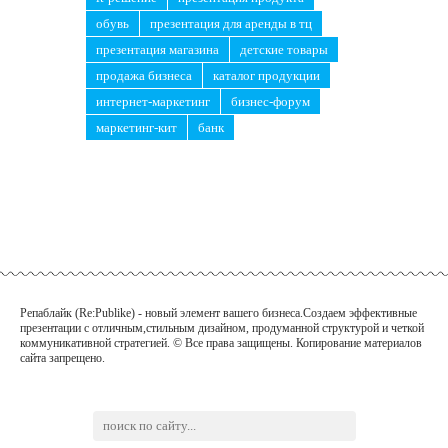
обувь
презентация для аренды в тц
презентация магазина
детские товары
продажа бизнеса
каталог продукции
интернет-маркетинг
бизнес-форум
маркетинг-кит
банк
Репаблайк (Re:Publike) - новый элемент вашего бизнеса.Создаем эффективные
презентации с отличным,стильным дизайном, продуманной структурой и четкой
коммуникативной
стратегией. © Все права защищены. Копирование материалов
сайта запрещено.