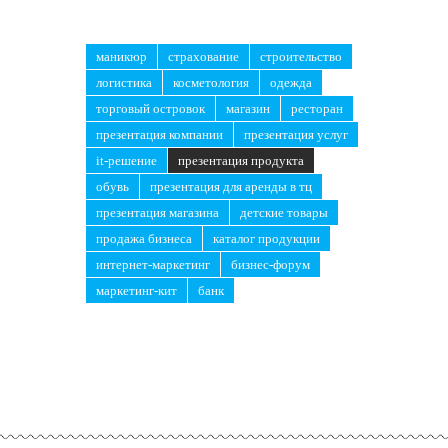
маникюр
страхование
строительство
логистика
косметология
одежда
торговый островок
магазин
ресторан
презентация компании
презентация услуг
it-решение
презентация продукта
обувь
презентация для аренды в тц
презентация магазина
детские товары
продажа бизнеса
каталог продукции
интернет-маркетинг
бизнес-форум
маркетинг-кит
банк