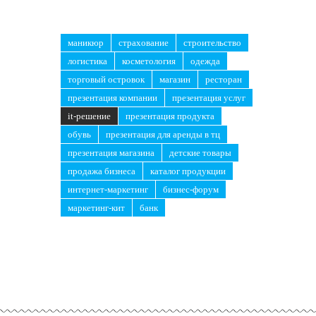
маникюр
страхование
строительство
логистика
косметология
одежда
торговый островок
магазин
ресторан
презентация компании
презентация услуг
it-решение
презентация продукта
обувь
презентация для аренды в тц
презентация магазина
детские товары
продажа бизнеса
каталог продукции
интернет-маркетинг
бизнес-форум
маркетинг-кит
банк