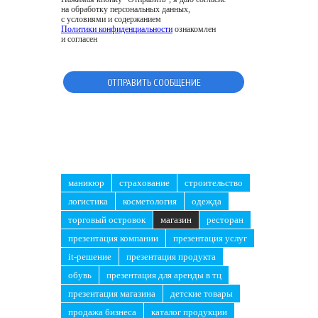
на обработку персональных данных,
с условиями и содержанием
Политики конфиденциальности
ознакомлен
и согласен
маникюр
страхование
строительство
логистика
косметология
одежда
торговый островок
магазин
ресторан
презентация компании
презентация услуг
it-решение
презентация продукта
обувь
презентация для аренды в тц
презентация магазина
детские товары
продажа бизнеса
каталог продукции