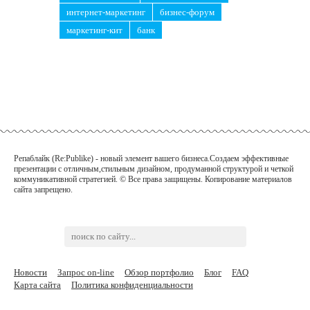
интернет-маркетинг
бизнес-форум
маркетинг-кит
банк
Репаблайк (Re:Publike) - новый элемент вашего бизнеса.Создаем эффективные
презентации с отличным,стильным дизайном, продуманной структурой и четкой
коммуникативной
стратегией. © Все права защищены. Копирование материалов
сайта запрещено.
Новости
Запрос on-line
Обзор портфолио
Блог
FAQ
Карта сайта
Политика конфиденциальности