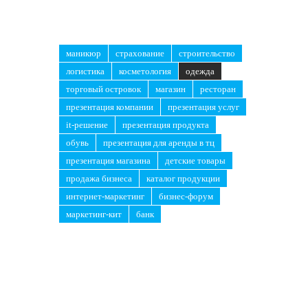
маникюр
страхование
строительство
логистика
косметология
одежда
торговый островок
магазин
ресторан
презентация компании
презентация услуг
it-решение
презентация продукта
обувь
презентация для аренды в тц
презентация магазина
детские товары
продажа бизнеса
каталог продукции
интернет-маркетинг
бизнес-форум
маркетинг-кит
банк