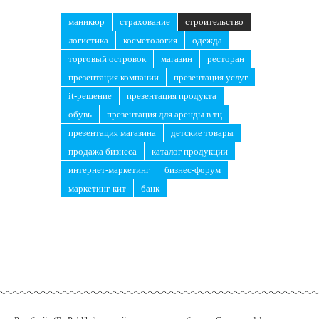
маникюр
страхование
строительство
логистика
косметология
одежда
торговый островок
магазин
ресторан
презентация компании
презентация услуг
it-решение
презентация продукта
обувь
презентация для аренды в тц
презентация магазина
детские товары
продажа бизнеса
каталог продукции
интернет-маркетинг
бизнес-форум
маркетинг-кит
банк