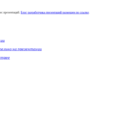
ес презентаций.
Блог разработчика презентаций размещен по ссылке
.
ции
тельно на презентации
стрее