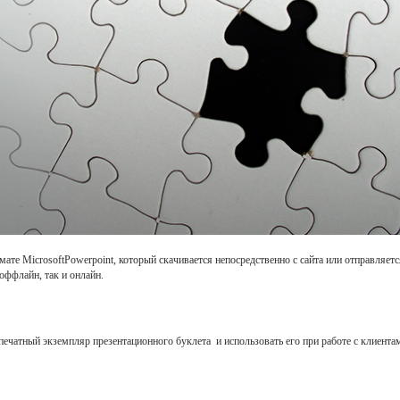
те MicrosoftPowerpoint, который скачивается непосредственно с сайта или отправляетс
оффлайн, так и онлайн.
ечатный экземпляр презентационного буклета и использовать его при работе с клиента