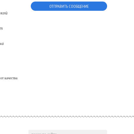
акой
ет
на
от качества