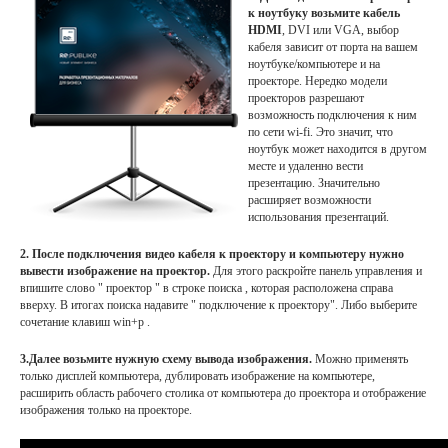
к ноутбуку возьмите кабель
HDMI
, DVI или VGA, выбор
кабеля зависит от порта на вашем
ноутбуке/компьютере и на
проекторе. Нередко модели
проекторов разрешают
возможность подключения к ним
по сети wi-fi. Это значит, что
ноутбук может находится в другом
месте и удаленно вести
презентацию. Значительно
расширяет возможности
использования презентаций.
2. После подключения видео кабеля к проектору и компьютеру нужно
вывести изображение на проектор.
Для этого раскройте панель управления и
впишите слово " проектор " в строке поиска , которая расположена справа
вверху. В итогах поиска надавите " подключение к проектору". Либо выберите
сочетание клавиш win+p .
3.Далее возьмите нужную схему вывода изображения.
Можно применять
только дисплей компьютера, дублировать изображение на компьютере,
расширить область рабочего столика от компьютера до проектора и отображение
изображения только на проекторе.