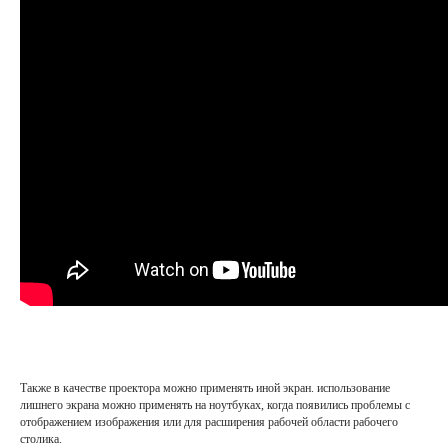
Также в качестве проектора можно применять иной экран. использование
лишнего экрана можно применять на ноутбуках, когда появились проблемы с
отображением изображения или для расширения рабочей области рабочего
столика.