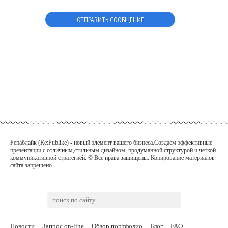
Репаблайк (Re:Publike) - новый элемент вашего бизнеса.Создаем эффективные
презентации с отличным,стильным дизайном, продуманной структурой и четкой
коммуникативной
стратегией. © Все права защищены. Копирование материалов
сайта запрещено.
Новости
Запрос on-line
Обзор портфолио
Блог
FAQ