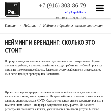
+7 (916) 303-86-79
info@republike.ru
пн. - пт. с 10.00 до 18.00
Главная
/
Нейминг
/
Нейминг и брендинг: сколько это стоит
НЕЙМИНГ И БРЕНДИНГ: СКОЛЬКО ЭТО
СТОИТ
В процесс создания имени вовлечено достаточно много сотрудников. Кроме
оплаты их работы, в стоимость нейминга входит работа по глубокой проверке
названия на охраноспособность. Благодаря этому выбранное и утвержденное
имя легко пройдет проверку и в Роспатенте.
Проверяют и регистрируют названия в рамках нейминга, предоставляемого
нашим агентством, наши партнеры. На цену нейминга оказывает значительное
влияние система классов МКТУ. Сколько товарных знаков зарегистрированы в
том или ином классе – эта цифра существенно варьируется. Из-за этого
регистрация становится сложнее, увеличивается стоимость услуги. Бывают