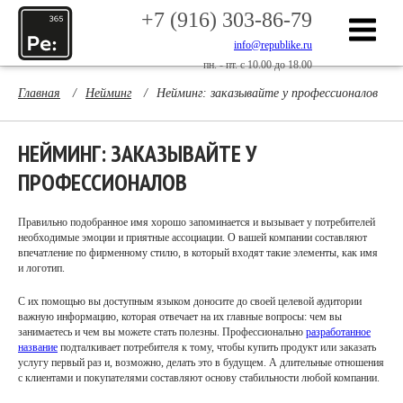
+7 (916) 303-86-79
info@republike.ru
пн. - пт. с 10.00 до 18.00
Главная
/
Нейминг
/
Нейминг: заказывайте у профессионалов
НЕЙМИНГ: ЗАКАЗЫВАЙТЕ У
ПРОФЕССИОНАЛОВ
Правильно подобранное имя хорошо запоминается и вызывает у потребителей
необходимые эмоции и приятные ассоциации. О вашей компании составляют
впечатление по фирменному стилю, в который входят такие элементы, как имя
и логотип.
С их помощью вы доступным языком доносите до своей целевой аудитории
важную информацию, которая отвечает на их главные вопросы: чем вы
занимаетесь и чем вы можете стать полезны. Профессионально
разработанное
название
подталкивает потребителя к тому, чтобы купить продукт или заказать
услугу первый раз и, возможно, делать это в будущем. А длительные отношения
с клиентами и покупателями составляют основу стабильности любой компании.