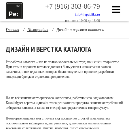
+7 (916) 303-86-79
info@republike.ru
пн. - пт. с 10.00 до 18.00
Главная
/
Полиграфия
/
Дизайн и верстка каталога
ДИЗАЙН И ВЕРСТКА КАТАЛОГА
Разработка каталога – это не только колоссальный труд, но и ещё и творчество.
При этом в хорошем каталоге должны быть учтены и пожелания самого
заказчика, и все те данные, которые были получены в процессе разработки
концепции бренда и стратегии продвижения.
Но не всё зависит от творческого коллектива, работающего над каталогом.
Какой будет верстка и дизайн этого рекламного продукта, зависит от требований
и бюджета клиента, а также от специфики предлагаемых товаров/услуг.
Некоторые каталоги могут иметь вид достаточно строгий и наполняться
исключительно таблицами и диаграммами, дополняться незначительным
текстовым содержанием. Другие, наоборот, будут красочными и