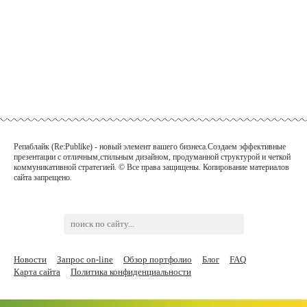
Репаблайк (Re:Publike) - новый элемент вашего бизнеса.Создаем эффективные
презентации с отличным,стильным дизайном, продуманной структурой и четкой
коммуникативной
стратегией. © Все права защищены. Копирование материалов
сайта запрещено.
Новости
Запрос on-line
Обзор портфолио
Блог
FAQ
Карта сайта
Политика конфиденциальности