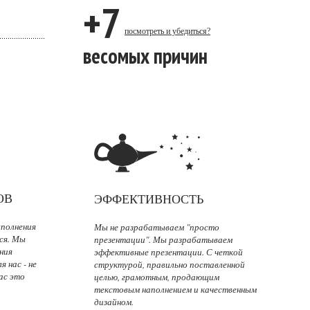
+7
посмотреть и убедиться?
весомых причин
ОВ
ЭФФЕКТИВНОСТЬ
ыполнения
Мы не разрабатываем "просто
мся. Мы
презентации". Мы разрабатываем
ния
эффективные презентации. С четкой
я нас - не
структурой, правильно поставленной
нас это
целью, грамотным, продающим
текстовым наполнением и качественным
дизайном.