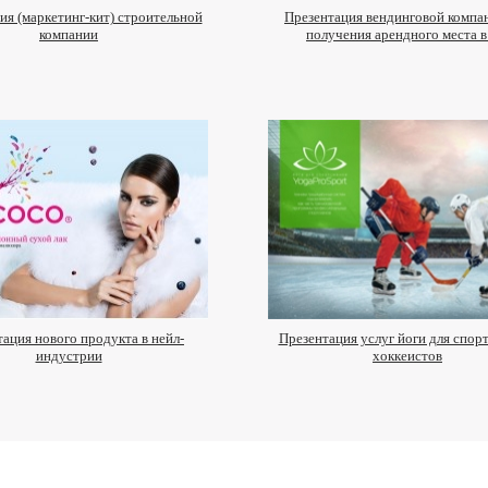
ия (маркетинг-кит) строительной
Презентация вендинговой компа
компании
получения арендного места 
ация нового продукта в нейл-
Презентация услуг йоги для спор
индустрии
хоккеистов