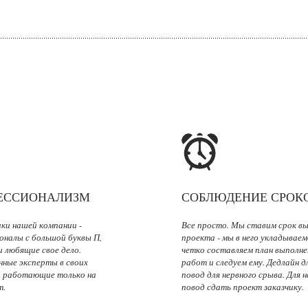
ЕССИОНАЛИЗМ
СОБЛЮДЕНИЕ СРОК
ки нашей компании -
Все просто. Мы ставим срок в
оналы с большой буквы П,
проекта - мы в него укладывае
 любящие свое дело.
четко составляем план выполне
нные эксперты в своих
работ и следуем ему. Дедлайн дл
, работающие только на
повод для нервного срыва. Для 
т.
повод сдать проект заказчику.