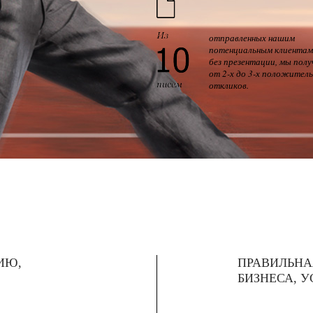
отправленных нашим
потенциальным клиентам
без презентации, мы полу
от 2-х до 3-х положител
откликов.
ИЮ,
ПРАВИЛЬНА
БИЗНЕСА, У